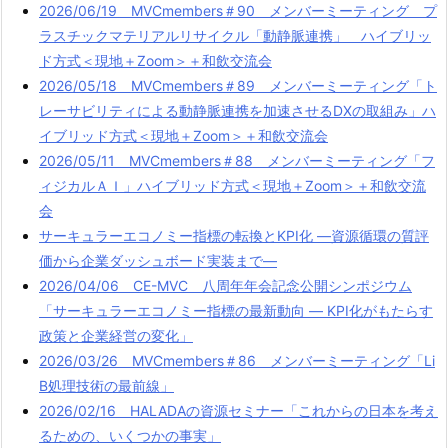
2026/06/19 MVCmembers＃90 メンバーミーティング プ
ラスチックマテリアルリサイクル「動静脈連携」 ハイブリッ
ド方式＜現地＋Zoom＞＋和飲交流会
2026/05/18 MVCmembers＃89 メンバーミーティング「ト
レーサビリティによる動静脈連携を加速させるDXの取組み」ハ
イブリッド方式＜現地＋Zoom＞＋和飲交流会
2026/05/11 MVCmembers＃88 メンバーミーティング「フ
ィジカルＡＩ」ハイブリッド方式＜現地＋Zoom＞＋和飲交流
会
サーキュラーエコノミー指標の転換とKPI化 ―資源循環の質評
価から企業ダッシュボード実装まで―
2026/04/06 CE-MVC 八周年年会記念公開シンポジウム
「サーキュラーエコノミー指標の最新動向 ― KPI化がもたらす
政策と企業経営の変化」
2026/03/26 MVCmembers＃86 メンバーミーティング「Li
B処理技術の最前線」
2026/02/16 HALADAの資源セミナー「これからの日本を考え
るための、いくつかの事実」