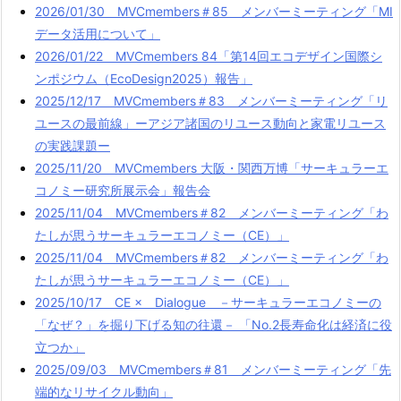
2026/01/30 MVCmembers＃85 メンバーミーティング「MI
データ活用について」
2026/01/22 MVCmembers 84「第14回エコデザイン国際シ
ンポジウム（EcoDesign2025）報告」
2025/12/17 MVCmembers＃83 メンバーミーティング「リ
ユースの最前線」ーアジア諸国のリユース動向と家電リユース
の実践課題ー
2025/11/20 MVCmembers 大阪・関西万博「サーキュラーエ
コノミー研究所展示会」報告会
2025/11/04 MVCmembers＃82 メンバーミーティング「わ
たしが思うサーキュラーエコノミー（CE）」
2025/11/04 MVCmembers＃82 メンバーミーティング「わ
たしが思うサーキュラーエコノミー（CE）」
2025/10/17 CE × Dialogue －サーキュラーエコノミーの
「なぜ？」を掘り下げる知の往還－ 「No.2長寿命化は経済に役
立つか」
2025/09/03 MVCmembers＃81 メンバーミーティング「先
端的なリサイクル動向」