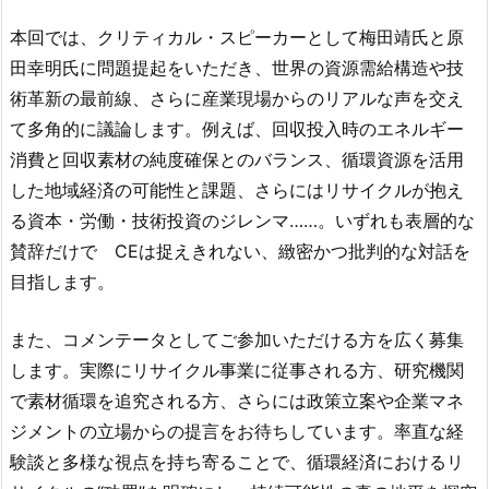
本回では、クリティカル・スピーカーとして梅田靖氏と原
田幸明氏に問題提起をいただき、世界の資源需給構造や技
術革新の最前線、さらに産業現場からのリアルな声を交え
て多角的に議論します。例えば、回収投入時のエネルギー
消費と回収素材の純度確保とのバランス、循環資源を活用
した地域経済の可能性と課題、さらにはリサイクルが抱え
る資本・労働・技術投資のジレンマ……。いずれも表層的な
賛辞だけで CEは捉えきれない、緻密かつ批判的な対話を
目指します。
また、コメンテータとしてご参加いただける方を広く募集
します。実際にリサイクル事業に従事される方、研究機関
で素材循環を追究される方、さらには政策立案や企業マネ
ジメントの立場からの提言をお待ちしています。率直な経
験談と多様な視点を持ち寄ることで、循環経済におけるリ