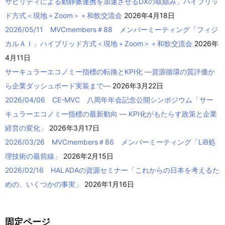
サビリティによる動静脈連携を加速させるDXの取組み」ハイブリッ
ド方式＜現地＋Zoom＞＋和飲交流会
2026年4月18日
2026/05/11 MVCmembers＃88 メンバーミーティング「フィジ
カルＡＩ」ハイブリッド方式＜現地＋Zoom＞＋和飲交流会
2026年
4月11日
サーキュラーエコノミー指標の転換とKPI化 ―資源循環の質評価か
ら企業ダッシュボード実装まで―
2026年3月22日
2026/04/06 CE-MVC 八周年年会記念公開シンポジウム「サー
キュラーエコノミー指標の最新動向 ― KPI化がもたらす政策と企業
経営の変化」
2026年3月17日
2026/03/26 MVCmembers＃86 メンバーミーティング「LiB処
理技術の最前線」
2026年2月15日
2026/02/16 HALADAの資源セミナー「これからの日本を考えるた
めの、いくつかの事実」
2026年1月16日
固定ページ