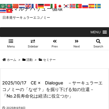
広域マルチバリュー循環
日本発サーキュラーエコノミー
MENU
Menu
Sidebar
Prev
Next
Search
ホーム
>
活動
>
セミナー
2025/10/17 CE × Dialogue －サーキュラーエ
コノミーの「なぜ？」を掘り下げる知の往還－
「No.2長寿命化は経済に役立つか」
2025年9月8日