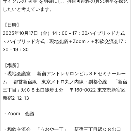
サイクルの“功罪”を明確にし、持続可能性の真の地平を探究
したいと考えています。
【日時】
2025年10月17日（金）14：00－17：30ハイブリッド方式
＜ハイブリッド方式：現地会議＋Zoom＞＋和飲交流会17：
30－19：30
【場所】
・現地会議室： 新宿アントレサロンビル３Ｆセミナールー
ム 都営新宿線、東京メトロ丸ノ内線・副都心線 「新宿
三丁目」駅Ｃ８出口徒歩１分 〒160-0022 東京都新宿区
新宿2-12-13
・Zoom 会議
・和飲交流会：「うおや一丁」 新宿三丁目駅Ｃ８出口