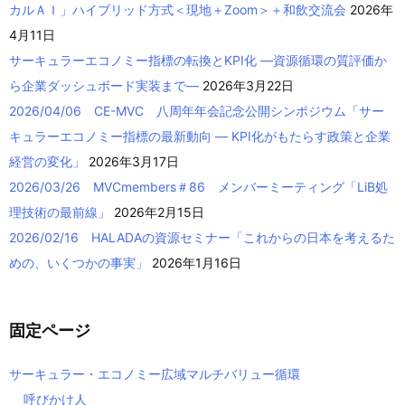
カルＡＩ」ハイブリッド方式＜現地＋Zoom＞＋和飲交流会
2026年
4月11日
サーキュラーエコノミー指標の転換とKPI化 ―資源循環の質評価か
ら企業ダッシュボード実装まで―
2026年3月22日
2026/04/06 CE-MVC 八周年年会記念公開シンポジウム「サー
キュラーエコノミー指標の最新動向 ― KPI化がもたらす政策と企業
経営の変化」
2026年3月17日
2026/03/26 MVCmembers＃86 メンバーミーティング「LiB処
理技術の最前線」
2026年2月15日
2026/02/16 HALADAの資源セミナー「これからの日本を考えるた
めの、いくつかの事実」
2026年1月16日
固定ページ
サーキュラー・エコノミー広域マルチバリュー循環
呼びかけ人