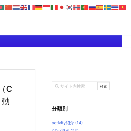
（C
よ動
分類別
activity紹介
(14)
CEの視点
(36)