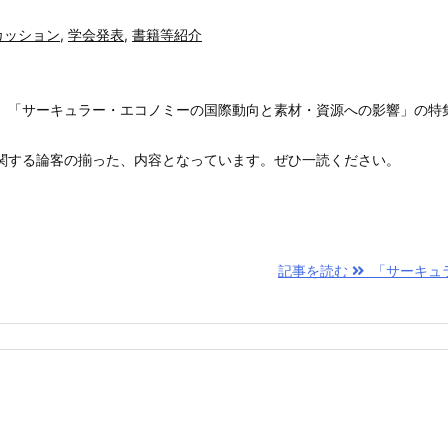
カッション
,
学会発表
,
書籍等紹介
、「サーキュラー・エコノミーの国際動向と素材・資源への影響」の特
関する論客の揃った、内容となっています。ぜひ一読ください。
記事を読む
「サーキュラー