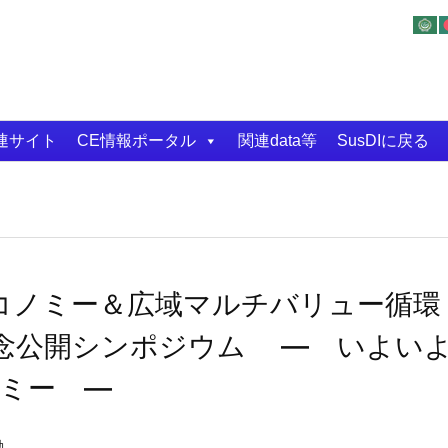
連サイト
CE情報ポータル
関連data等
SusDIに戻る
エコノミー＆広域マルチバリュー循環
記念公開シンポジウム ― いよい
ミー ―
動