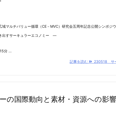
広域マルチバリュー循環（CE－MVC）研究会五周年記念公開シンポジ
き出すサーキュラーエコノミー ―
分 ...
記事を読む
230518 サー
ーの国際動向と素材・資源への影