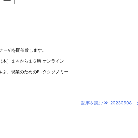
ミー」
セミナーⅥを開催致します。
（木）１４から１６時 オンライン
学ぶ、現業のためのEUタクソノミー
記事を読む
20230608 タ