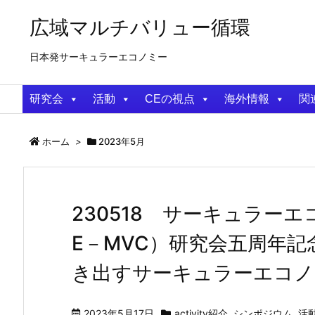
広域マルチバリュー循環
日本発サーキュラーエコノミー
研究会
活動
CEの視点
海外情報
関
ホーム
>
2023年5月
230518 サーキュラー
E－MVC）研究会五周年
き出すサーキュラーエコノ
2023年5月17日
activity紹介
,
シンポジウム
,
活