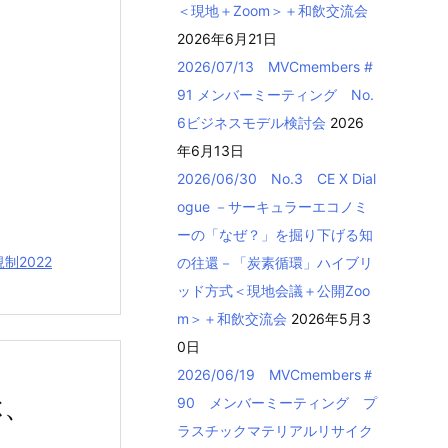
＜現地＋Zoom＞＋和飲交流会
2026年6月21日
2026/07/13 MVCmembers #
91 メンバーミーティング No.
6ビジネスモデル検討会
2026
年6月13日
2026/06/30 No.3 CE X Dial
ogue －サーキュラーエコノミ
ーの「なぜ？」を掘り下げる知
制2022
の往還－「炭素循環」ハイブリ
ッド方式＜現地会議＋公開Zoo
m＞＋和飲交流会
2026年5月3
0日
2026/06/19 MVCmembers＃
ぶ、
90 メンバーミーティング プ
ラスチックマテリアルリサイク