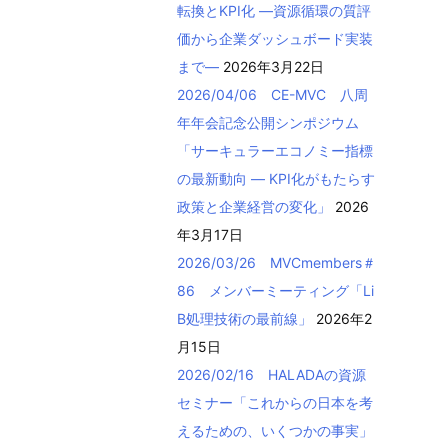
転換とKPI化 ―資源循環の質評
価から企業ダッシュボード実装
まで―
2026年3月22日
2026/04/06 CE-MVC 八周
年年会記念公開シンポジウム
「サーキュラーエコノミー指標
の最新動向 ― KPI化がもたらす
政策と企業経営の変化」
2026
年3月17日
2026/03/26 MVCmembers＃
86 メンバーミーティング「Li
B処理技術の最前線」
2026年2
月15日
2026/02/16 HALADAの資源
セミナー「これからの日本を考
えるための、いくつかの事実」