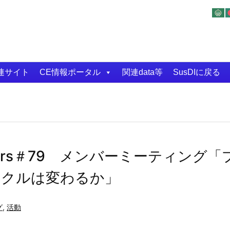
連サイト
CE情報ポータル
関連data等
SusDIに戻る
embers＃79 メンバーミーティング「
イクルは変わるか」
グ
,
活動