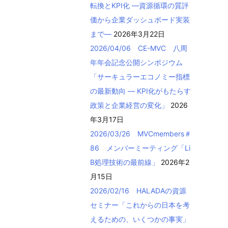
転換とKPI化 ―資源循環の質評
価から企業ダッシュボード実装
まで―
2026年3月22日
2026/04/06 CE-MVC 八周
年年会記念公開シンポジウム
「サーキュラーエコノミー指標
の最新動向 ― KPI化がもたらす
政策と企業経営の変化」
2026
年3月17日
2026/03/26 MVCmembers＃
86 メンバーミーティング「Li
B処理技術の最前線」
2026年2
月15日
2026/02/16 HALADAの資源
セミナー「これからの日本を考
えるための、いくつかの事実」