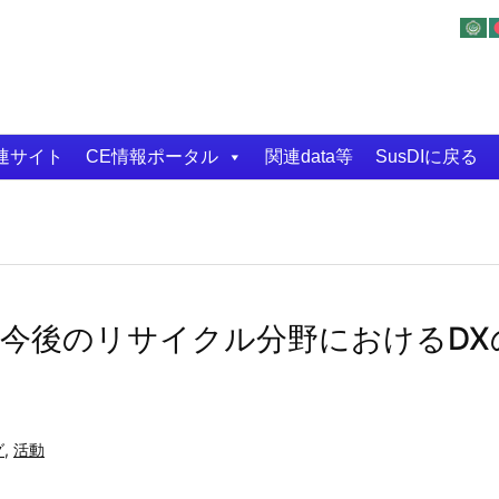
連サイト
CE情報ポータル
関連data等
SusDIに戻る
討論] 今後のリサイクル分野におけるD
グ
,
活動