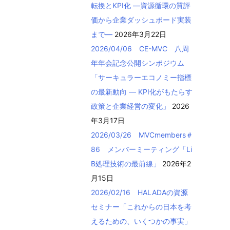
転換とKPI化 ―資源循環の質評
価から企業ダッシュボード実装
まで―
2026年3月22日
2026/04/06 CE-MVC 八周
年年会記念公開シンポジウム
「サーキュラーエコノミー指標
の最新動向 ― KPI化がもたらす
政策と企業経営の変化」
2026
年3月17日
2026/03/26 MVCmembers＃
86 メンバーミーティング「Li
B処理技術の最前線」
2026年2
月15日
2026/02/16 HALADAの資源
セミナー「これからの日本を考
えるための、いくつかの事実」