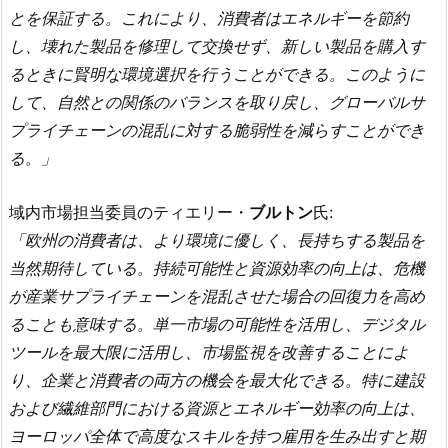
とを保証する。これにより、消費者はエネルギーを節約
し、壊れた製品を修理して交換せず、新しい製品を購入す
るときに賢明な環境選択を行うことができる。このように
して、自然との関係のバランスを取り戻し、グローバルサ
プライチェーンの混乱に対する脆弱性を減らすことができ
る。」
域内市場担当委員のティエリー・
ブルトン
氏:
「欧州の消費者は、より環境に優しく、長持ちする製品を
当然期待している
。持続可能性と資源効率の向上は、危機
が産業サプライチェーンを混乱させた場合の回復力を高め
ることも意味する。単一市場の可能性を活用し、デジタル
ツールを最大限に活用し、市場監視を改善することによ
り、企業と消費者の両方の機会を最大化できる。特に建設
および繊維部門における資源とエネルギー効率の向上は、
ヨーロッパ全体で高度なスキルを持つ雇用を生み出すと期