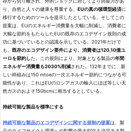
存から切り離され、外的ショックに対してより回復力があ
り、自然と人々の健康を尊重する、
EUの真の循環型経済
に
移行するためのツールを提示したとしている。そしてこの
提案は、EUのエネルギー消費量を大幅に削減し、消費者に
大幅な節約をもたらしたEUの既存のエコデザイン規則の成
功に基づいているとの認識を示している。2021年だけで
も、
既存のエコデザイン要件により、消費者は120,10億ユ
ーロを節約し
た。この規則により、対象となる製品の
年間
エネルギー消費量も2030%削減
された。132年までに、新
しい枠組みは150 mtoeの一次エネルギー節約につながる可
能性があり、これはEUのロシアガスの輸入にほぼ等しい天
然ガスのおよそ150bcmに相当するとしている。
持続可能な製品を標準にする
持続可能な製品のエコデザインに関する規制の提案
は、製
品のライフサイクル環境への影響の最大80%を決定する製