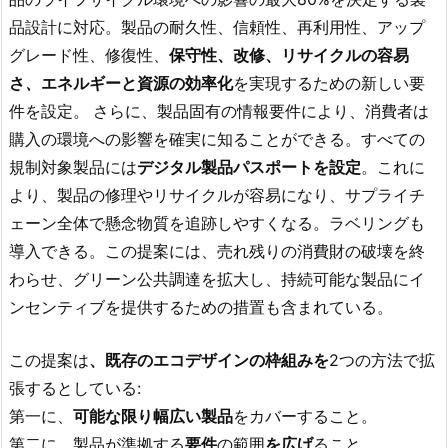
品設計に対応。製品の耐久性、信頼性、再利用性、アップ
グレード性、修復性、
保守性、改修、リサイクルの容易
さ
、
エネルギーと資源の効率化
を実現するための新しい要
件を設定。
さらに、製品固有の情報要件により、消費者は
購入の環境への影響を確実に知ることができる。すべての
規制対象製品には
デジタル製品パスポートを設定
。これに
より、製品の修理やリサイクルが容易になり、サプライチ
ェーン全体で懸念物質を追跡しやすくなる。ラベリングも
導入できる。この提案には、売れ残りの消費財の破壊を終
わらせ、グリーン公共調達を拡大し、持続可能な製品にイ
ンセンティブを提供するための措置も含まれている。
この提案は
、既存のエコデザインの枠組みを
2つの方法で拡
張するとしている:
第一に、
可能な限り幅広い製品
をカバーすること。
第二に、製品が準拠する
要件
の範囲
を広げ
ること。