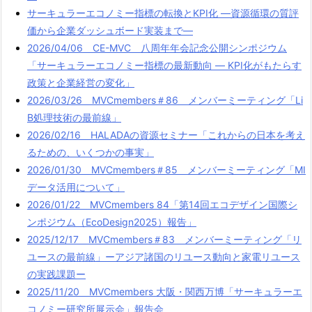
サーキュラーエコノミー指標の転換とKPI化 ―資源循環の質評
価から企業ダッシュボード実装まで―
2026/04/06 CE-MVC 八周年年会記念公開シンポジウム
「サーキュラーエコノミー指標の最新動向 ― KPI化がもたらす
政策と企業経営の変化」
2026/03/26 MVCmembers＃86 メンバーミーティング「Li
B処理技術の最前線」
2026/02/16 HALADAの資源セミナー「これからの日本を考え
るための、いくつかの事実」
2026/01/30 MVCmembers＃85 メンバーミーティング「MI
データ活用について」
2026/01/22 MVCmembers 84「第14回エコデザイン国際シ
ンポジウム（EcoDesign2025）報告」
2025/12/17 MVCmembers＃83 メンバーミーティング「リ
ユースの最前線」ーアジア諸国のリユース動向と家電リユース
の実践課題ー
2025/11/20 MVCmembers 大阪・関西万博「サーキュラーエ
コノミー研究所展示会」報告会