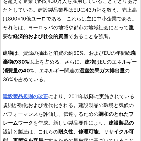
を超える企業で約5,430万人を雇用していることでとりあげ
たとしている。建設製品業界はEUに43万社を数え、売上高
は800×10億ユーロである。これらは主に中小企業である。
それらは、ヨーロッパの地域や都市の地域社会にとって
重
要な経済的および社会的資産
であることを強調。
建物
は、資源の抽出と消費の約50%、およびEUの年間総
廃
棄物
の30%
以上を占める。さらに、
建物
はEUのエネルギー
消費量の40
%、エネルギー関連の
温室効果ガス排出量
の
36%を占めている。
建設製品規則の改正
により、2011年以降に実施されている
規則が強化および近代化される。建設製品の環境と気候の
パフォーマンスを評価し、伝達するための
調和のとれたフ
レームワーク
を作成。新しい製品要件により、
建設製品の
設計と製造は、これらの
耐久性
、
修理可能、リサイクル可
能、再製造を容易に
するための最先端に基づいていること