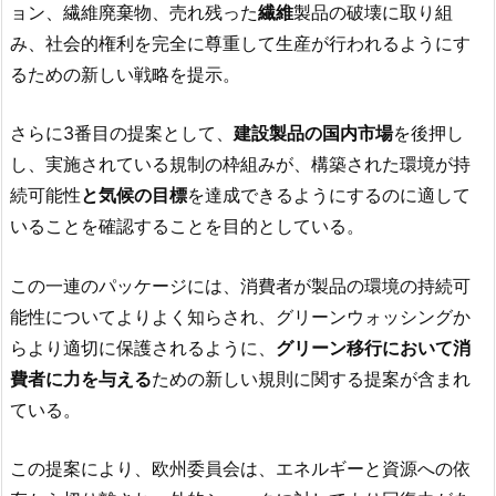
ョン、繊維廃棄物、売れ残った
繊維
製品の破壊に取り組
み、社会的権利を完全に尊重して生産が行われるようにす
るための新しい戦略を提示。
さらに3番目の提案として、
建設製品の国内市場
を後押し
し、実施されている規制の枠組みが、構築された環境が持
続可能性
と気候の目標
を達成できるようにするのに適して
いることを確認することを目的としている。
この一連のパッケージには、消費者が製品の環境の持続可
能性についてよりよく知らされ、グリーンウォッシングか
らより適切に保護されるように、
グリーン移行において消
費者に力を与える
ための新しい規則に関する提案が含まれ
ている。
この提案により、欧州委員会は、エネルギーと資源への依