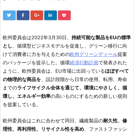
欧州委員会は2022年3月30日、
持続可能な製品をEUの標準
とし
、循環型ビジネスモデルを促進し、グリーン移行に向
けて消費者に力を与えるための
欧州グリーンディール
提案
のパッケージを提示した。循環
経済行動計画
で発表された
ように、欧州委員会は、EU市場に出回っている
ほぼすべて
の
物理的な商品を
、設計段階から日常の使用、転用、寿命
までの
ライフサイクル全体を通じて、環境にやさしく、循
環し、エネルギー効率
の高いものにするための新しい規則
を提案している。
欧州委員会はこれに合わせて同日、繊維製品の
耐久性、修
理性、再利用性、リサイクル性
を高め
、ファストファッシ