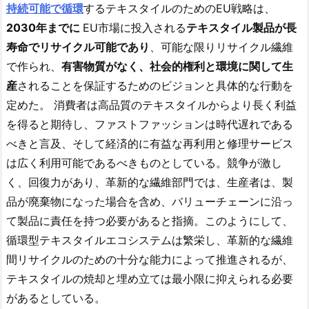
持続可能で循環
するテキスタイルのためのEU戦略は、
2030年までに
EU市場に投入される
テキスタイル製品が
長
寿命でリサイクル可能であり
、可能な限りリサイクル繊維
で作られ、
有害物質がなく、社会的権利と環境に関して生
産
されることを保証するためのビジョンと具体的な行動を
定めた。 消費者は高品質のテキスタイルからより長く利益
を得ると期待し、ファストファッションは時代遅れである
べきと言及、そして経済的に有益な再利用と修理サービス
は広く利用可能であるべきものとしている。競争が激し
く、回復力があり、革新的な繊維部門では、生産者は、製
品が廃棄物になった場合を含め、バリューチェーンに沿っ
て製品に責任を持つ必要があると指摘。このようにして、
循環型テキスタイルエコシステムは繁栄し、革新的な繊維
間リサイクルのための十分な能力によって推進されるが、
テキスタイルの焼却と埋め立ては最小限に抑えられる必要
があるとしている。