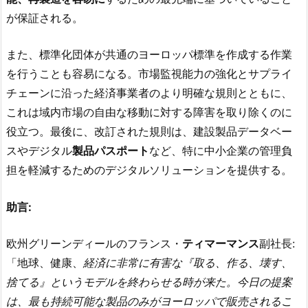
が保証される。
また、標準化団体が共通のヨーロッパ標準を作成する作業
を行うことも容易になる。市場監視能力の強化とサプライ
チェーンに沿った経済事業者のより明確な規則とともに、
これは域内市場の自由な移動に対する障害を取り除くのに
役立つ。最後に、改訂された規則は、建設製品データベー
スやデジタル
製品パスポート
など、特に中小企業の管理負
担を軽減するためのデジタルソリューションを提供する。
助言:
欧州グリーンディールのフランス・
ティマーマンス
副社長:
「地球、健康、
経済に非常に有害な『取る、作る、壊す、
捨てる』というモデルを終わらせる時が来た。今日の提案
は、最も持続可能な製品のみがヨーロッパで販売されるこ