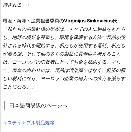
待される。」
環境・海洋・漁業担当委員の
Virginijus Sinkevičius
氏:
「私たちの循環経済の提案は、すべての人に利益をもたら
し、地球の境界を尊重し、環境を保護する方法で製品が設
計される時代を開始する。私たちが使用する電話、私たち
が着る服、そして他の多くの製品に長寿命を与えること
は、ヨーロッパの消費者にとってお金を節約する。そし
て、寿命の終わりには、製品は汚染源ではなく、経済の新
しい材料になり、ヨーロッパ企業の輸入への依存を減らす
ことになる。」
日本語簡易訳のページへ
サステイナブル製品規範