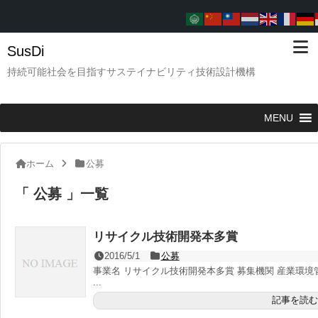
SusDi
持続可能社会を目指すサステイナビリティ技術設計機構
MENU
ホーム
公募
「 公募 」一覧
リサイクル技術開発本多賞
2016/5/1
公募
事業名 リサイクル技術開発本多賞 募集機関 産業環境管理
...
記事を読む