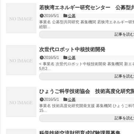
若狭湾エネルギー研究センター 公募型
2016/5/1
公募
事業名 公募型共同研究 募集機関 若狭湾エネルギー研究
総額...
記事を読む
次世代ロボット中核技術開発
2016/5/1
公募
< 事業名 次世代ロボット中核技術開発 募集機関 新
5月2...
記事を読む
ひょうご科学技術協会 技術高度化研究
2016/5/1
公募
事業名 技術高度化研究開発支援 募集機関 ひょうご科学
15...
記事を読む
科学技術交流財団育成試験課題募集