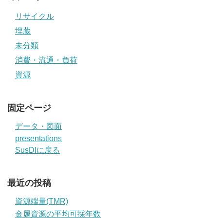
リサイクル
埋蔵
未分類
消費・流通・負荷
資源
固定ページ
データ・図面
presentations
SusDIに戻る
最近の投稿
資源端量(TMR)
金属資源の平均可採年数