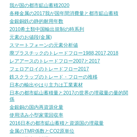
我が国の都市鉱山蓄積2020
各種金属の2017我が国年間消費量と都市鉱山蓄積
金銀銅鉄の静的耐用年数
2010希土類中国輸出規制の時系列
元素のお値段(金属)
スマートフォーンの元素分析値
廃プラスチックのトレードフロー1988,2017,2018
レアアースのトレードフロー2007と2017
フェロアロイのトレードフロー2017
鉄スクラップのトレード・フローの推移
日本の輸出やはり主力は工業素材
日本の都市鉱山蓄積量と2017の世界の埋蔵量の量的関
係
金銀銅の国内再資源化量
使用済み小型家電回収率
2016日本の都市鉱山蓄積と資源国の埋蔵量
金属のTMR係数とCO2原単位