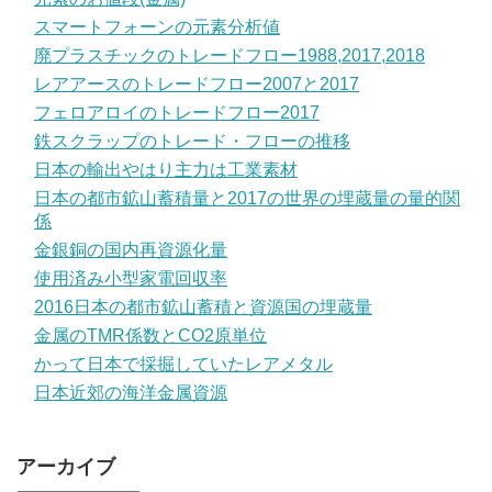
スマートフォーンの元素分析値
廃プラスチックのトレードフロー1988,2017,2018
レアアースのトレードフロー2007と2017
フェロアロイのトレードフロー2017
鉄スクラップのトレード・フローの推移
日本の輸出やはり主力は工業素材
日本の都市鉱山蓄積量と2017の世界の埋蔵量の量的関
係
金銀銅の国内再資源化量
使用済み小型家電回収率
2016日本の都市鉱山蓄積と資源国の埋蔵量
金属のTMR係数とCO2原単位
かって日本で採掘していたレアメタル
日本近郊の海洋金属資源
アーカイブ