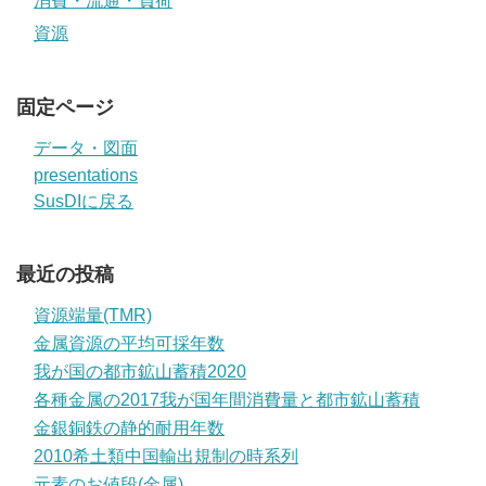
消費・流通・負荷
資源
固定ページ
データ・図面
presentations
SusDIに戻る
最近の投稿
資源端量(TMR)
金属資源の平均可採年数
我が国の都市鉱山蓄積2020
各種金属の2017我が国年間消費量と都市鉱山蓄積
金銀銅鉄の静的耐用年数
2010希土類中国輸出規制の時系列
元素のお値段(金属)