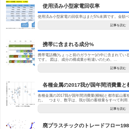
使用済み小型家電回収率
使用済み小型家電の回収率はまだ5%未満です。金額ベー
記事を読む
携帯に含まれる成分%
携帯電話機(ちょっと前のガラケー)の中に含まれてい
です。 図は、成分の構成量が桁違いのため、...
記事を読む
各種金属の2017我が国年間消費量と
各種金属の2017我が国年間消費量(横軸)と都市鉱山蓄
た。 つまり、数字は、我が国の蓄積量をすべて利用..
記事を読む
廃プラスチックのトレードフロー1988,2