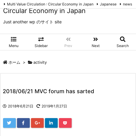
Multi Value Circulation : Circular Economy in Japan
Japanese
news
Circular Economy in Japan
event
column
activity
movement
miscellaneous
RSS
Feedly
Just another wp のサイト site
Menu
Sidebar
Prev
Next
Search
ホーム
>
activity
2018/06/21 MVC forum has sarted
2018年6月21日
2019年1月27日