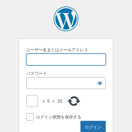
ロ
グ
イ
ン
ユーザー名またはメールアドレス
パスワード
×
5
=
35
ログイン状態を保存する