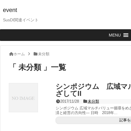
event
SusDI関連イベント
MENU
ホーム
未分類
「 未分類 」一覧
シンポジウム 広域マ
ざしてII
2017/11/28
未分類
シンポジウム 広域マルチバリュー循環をめざし
済と経営の方向性--- 日時 2018年...
記事を