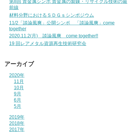
第8回 貴金属シンポ 貴金属の製錬・リサイクル技術の最
前線
材料分野におけるＳＤＧｓシンポジウム
11/2「談論風爽」公開シンポ 「談論風爽」come
together
2020.11.2(月) 談論風爽 come together!!
19 回レアメタル資源再生技術研究会
アーカイブ
2020年
11月
10月
9月
6月
5月
2019年
2018年
2017年